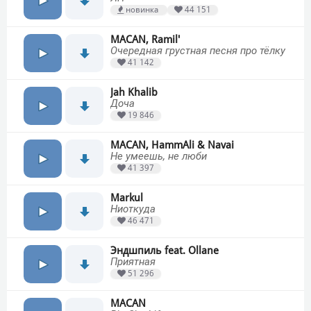
новинка
44 151
MACAN, Ramil'
Очередная грустная песня про тёлку
41 142
Jah Khalib
Доча
19 846
MACAN, HammAli & Navai
Не умеешь, не люби
41 397
Markul
Ниоткуда
46 471
Эндшпиль feat. Ollane
Приятная
51 296
MACAN