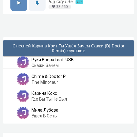
Big City Life
18+
33 560
С песней Карина Крит Ты Ушёл Зачем Скажи (DJ Doctor
Remix) слушают:
Руки Вверх feat. USB
Скажи Зачем
Chime & Doctor P
The Minotaur
Карина Кокс
Где Бы Ты Не Был
Мила Лубова
Ушел В Сеть