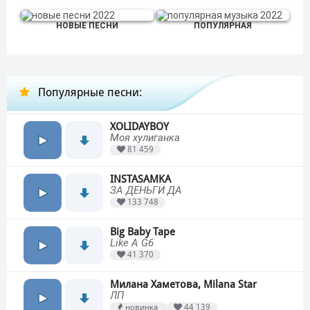
НОВЫЕ ПЕСНИ
ПОПУЛЯРНАЯ
Популярные песни:
XOLIDAYBOY
Моя хулиганка
81 459
INSTASAMKA
ЗА ДЕНЬГИ ДА
133 748
Big Baby Tape
Like A G6
41 370
Милана Хаметова, Milana Star
ЛП
новинка
44 139