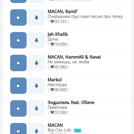
MACAN, Ramil'
Очередная грустная песня про тёлку
41 131
Jah Khalib
Доча
19 834
MACAN, HammAli & Navai
Не умеешь, не люби
41 382
Markul
Ниоткуда
46 459
Эндшпиль feat. Ollane
Приятная
51 286
MACAN
Big City Life
18+