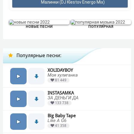
Малинки (DJ Klestov Energo Mix)
НОВЫЕ ПЕСНИ
ПОПУЛЯРНАЯ
Популярные песни:
XOLIDAYBOY
Моя хулиганка
81 449
INSTASAMKA
ЗА ДЕНЬГИ ДА
133 738
Big Baby Tape
Like A G6
41 358