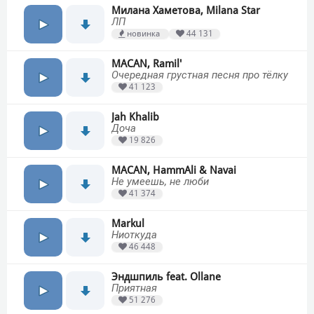
Милана Хаметова, Milana Star
ЛП
новинка
44 131
MACAN, Ramil'
Очередная грустная песня про тёлку
41 123
Jah Khalib
Доча
19 826
MACAN, HammAli & Navai
Не умеешь, не люби
41 374
Markul
Ниоткуда
46 448
Эндшпиль feat. Ollane
Приятная
51 276