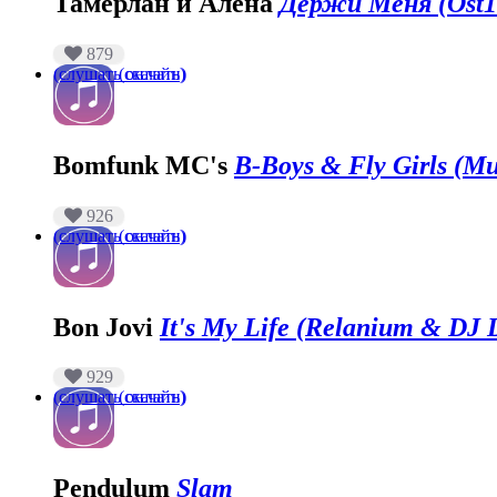
Тамерлан и Алена
Держи Меня (Ost1
879
(слушать онлайн)
(скачать)
Bomfunk MC's
B-Boys & Fly Girls (Mu
926
(слушать онлайн)
(скачать)
Bon Jovi
It's My Life (Relanium & DJ
929
(слушать онлайн)
(скачать)
Pendulum
Slam