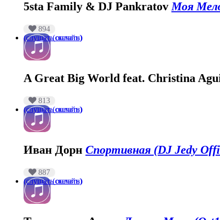
5sta Family & DJ Pankratov
Моя Мело
894
(слушать онлайн)
(скачать)
A Great Big World feat. Christina Agu
813
(слушать онлайн)
(скачать)
Иван Дорн
Спортивная (DJ Jedy Offi
887
(слушать онлайн)
(скачать)