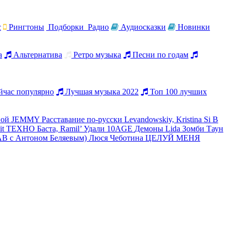
c
Рингтоны
Подборки
Радио
Аудиосказки
Новинки
а
Альтернатива
Ретро музыка
Песни по годам
час популярно
Лучшая музыка 2022
Топ 100 лучших
ной
JEMMY
Расставание по-русски
Levandowskiy, Kristina Si
В
it
ТЕХНО
Баста, Ramil’
Удали
10AGE
Демоны
Lida
Зомби Таун
AB с Антоном Беляевым)
Люся Чеботина
ЦЕЛУЙ МЕНЯ