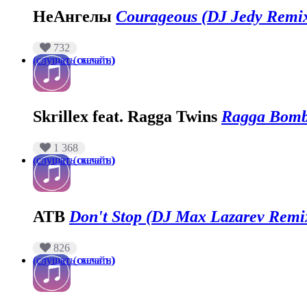
НеАнгелы
Courageous (DJ Jedy Remi
732
(слушать онлайн)
(скачать)
Skrillex feat. Ragga Twins
Ragga Bomb
1 368
(слушать онлайн)
(скачать)
ATB
Don't Stop (DJ Max Lazarev Remi
826
(слушать онлайн)
(скачать)