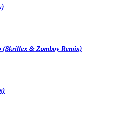
x)
 (Skrillex & Zomboy Remix)
x)