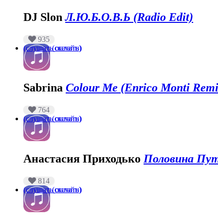
DJ Slon
Л.Ю.Б.О.В.Ь (Radio Edit)
935
(слушать онлайн)
(скачать)
Sabrina
Colour Me (Enrico Monti Remi
764
(слушать онлайн)
(скачать)
Анастасия Приходько
Половина Пут
814
(слушать онлайн)
(скачать)