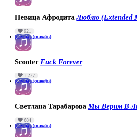
Певица Афродита
Люблю (Extended 
921
(слушать онлайн)
(скачать)
Scooter
Fuck Forever
1 277
(слушать онлайн)
(скачать)
Светлана Тарабарова
Мы Верим В Лю
684
(слушать онлайн)
(скачать)