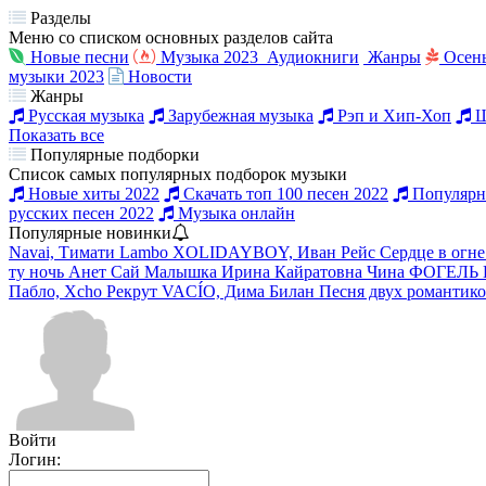
Разделы
Меню со списком основных разделов сайта
Новые песни
Музыка 2023
Аудиокниги
Жанры
Осен
музыки 2023
Новости
Жанры
Русская музыка
Зарубежная музыка
Рэп и Хип-Хоп
Ш
Показать все
Популярные подборки
Список самых популярных подборок музыки
Новые хиты 2022
Скачать топ 100 песен 2022
Популярна
русских песен 2022
Музыка онлайн
Популярные новинки
Navai, Тимати
Lambo
XOLIDAYBOY, Иван Рейс
Сердце в огне
ту ночь
Анет Сай
Малышка
Ирина Кайратовна
Чина
ФОГЕЛЬ
Пабло, Xcho
Рекрут
VACÍO, Дима Билан
Песня двух романтик
Войти
Логин: