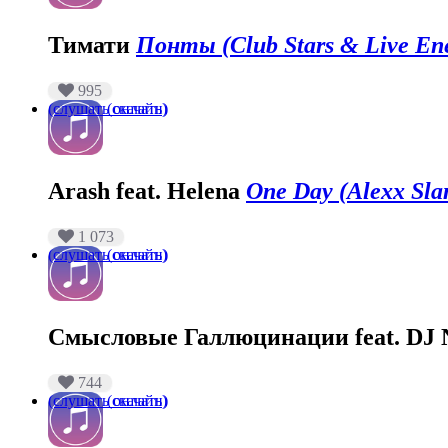
Тимати
Понты (Club Stars & Live En
995
(слушать онлайн)
(скачать)
Arash feat. Helena
One Day (Alexx Sla
1 073
(слушать онлайн)
(скачать)
Смысловые Галлюцинации feat. DJ N
744
(слушать онлайн)
(скачать)