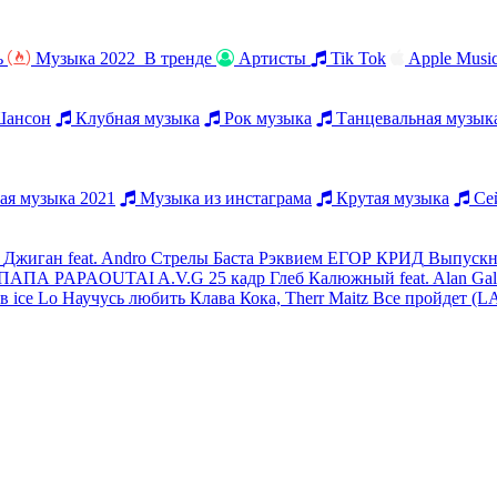
ь
Музыка 2022
В тренде
Артисты
Tik Tok
Apple Musi
ансон
Клубная музыка
Рок музыка
Танцевальная музык
я музыка 2021
Музыка из инстаграма
Крутая музыка
Сей
Джиган feat. Andro
Стрелы
Баста
Рэквием
ЕГОР КРИД
Выпуск
ПАПА PAPAOUTAI
A.V.G
25 кадр
Глеб Калюжный feat. Alan Gal
ов
ice Lo
Научусь любить
Клава Кока, Therr Maitz
Все пройдет (L