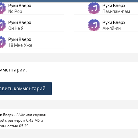
Руки Вверх
Руки Вверх
No Pop
Пам-пам-пам
Руки Вверх
Руки Вверх
Он Не Я
Ай-яй-яй
Руки Вверх
18 Мне Уже
мментарии:
авить комментарий
и Вверх
–
I Like
или слушать
p3 с размером 6,43 Mб и
ельностью 05:29