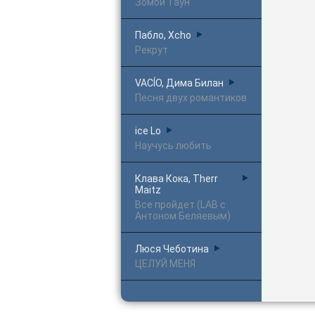
Зомби Таун
Пабло, Xcho
Рекрут
VACÍO, Дима Билан
Песня двух романтиков
ice Lo
Научусь любить
Клава Кока, Therr
Maitz
Все пройдет (LAB с
Антоном Беляевым)
Люся Чеботина
ЦЕЛУЙ МЕНЯ