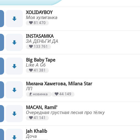
XOLIDAYBOY
Моя хулиганка
81 470
INSTASAMKA
ЗА ДЕНЬГИ ДА
133 761
Big Baby Tape
Like A G6
41 381
Милана Хаметова, Milana Star
ЛП
новинка
44 149
MACAN, Ramil'
Очередная грустная песня про тёлку
41 141
Jah Khalib
Доча