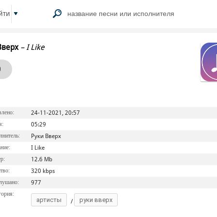
йти
Вверх
–
I Like
0
лено:
24-11-2021, 20:57
я:
05:29
нитель:
Руки Вверх
ние:
I Like
р:
12.6 Mb
тво:
320 kbps
лушано:
977
ория:
артисты
руки вверх
/