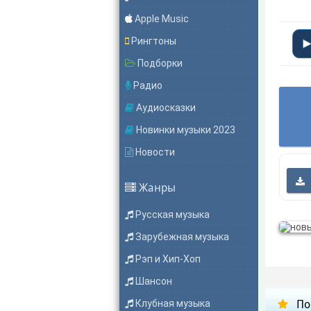
Apple Music
Рингтоны
Подборки
Радио
Аудиосказки
Новинки музыки 2023
Новости
Жанры
Русская музыка
Зарубежная музыка
Рэп и Хип-Хоп
Шансон
Клубная музыка
По