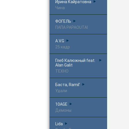
Ирина Кайратовна
Чина
ФОГЕЛЬ
ПАПА PAPAOUTAI
A.V.G
25 кадр
Глеб Калюжный feat.
Alan Galit
ТЕХНО
Баста, Ramil’
Удали
10AGE
Демоны
Lida