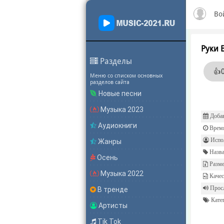
Во
Руки 
Разделы
👍
Меню со списком основных
разделов сайта
Новые песни
Музыка 2023
Добав
Аудиокниги
Врем
Испол
Жанры
Назва
Осень
Разме
Музыка 2022
Качес
Прос
В тренде
Катег
Артисты
Tik Tok