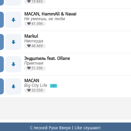
19 843
MACAN, HammAli & Navai
Не умеешь, не люби
41 396
Markul
Ниоткуда
46 469
Эндшпиль feat. Ollane
Приятная
51 296
MACAN
Big City Life
18+
33 559
С песней Руки Вверх I Like слушают: