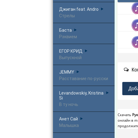
Джиган feat. Andro
Стрелы
Баста
Рэквием
ЕГОР КРИД
Выпускной
Ко
JEMMY
Расставание по-русски
Доб
Levandowskiy, Kristina
Si
В ту ночь
Скачать
Рук
Анет Сай
онлайн в m
Малышка
продолжит