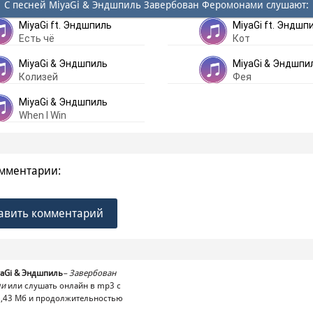
С песней MiyaGi & Эндшпиль Завербован Феромонами слушают:
MiyaGi ft. Эндшпиль
MiyaGi ft. Эндшп
Есть чё
Кот
MiyaGi & Эндшпиль
MiyaGi & Эндшпи
Колизей
Фея
MiyaGi & Эндшпиль
When I Win
мментарии:
авить комментарий
yaGi & Эндшпиль
–
Завербован
ми
или слушать онлайн в mp3 с
,43 Mб и продолжительностью