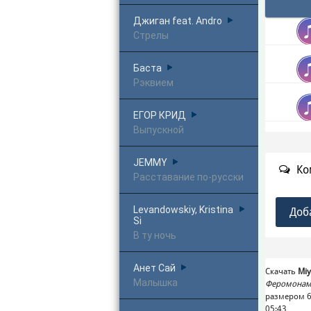
Джиган feat. Andro
Стрелы
Баста
Рэквием
ЕГОР КРИД
Выпускной
JEMMY
Ко
Расставание по-русски
Levandowskiy, Kristina
Доб
Si
В ту ночь
Анет Сай
Скачать
Mi
Малышка
Феромона
размером 6
05:43