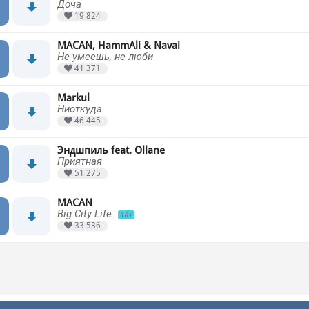
Доча
19 824
MACAN, HammAli & Navai
Не умеешь, не люби
41 371
Markul
Ниоткуда
46 445
Эндшпиль feat. Ollane
Приятная
51 275
MACAN
Big City Life
18+
33 536