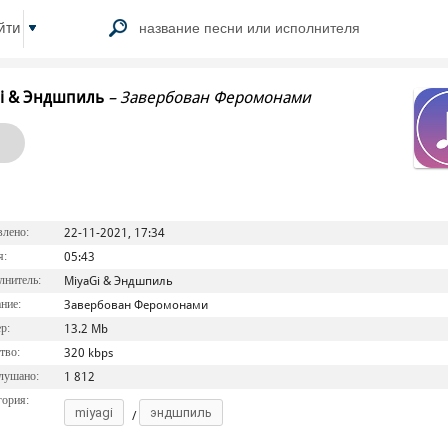
йти
i & Эндшпиль
–
Завербован Феромонами
1
лено:
22-11-2021, 17:34
я:
05:43
нитель:
MiyaGi & Эндшпиль
ние:
Завербован Феромонами
р:
13.2 Mb
тво:
320 kbps
лушано:
1 812
ория:
miyagi
эндшпиль
/