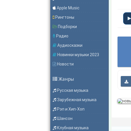
Apple Music
Рингтоны
Подборки
Радио
Аудиосказки
Новинки музыки 2023
Новости
Жанры
Русская музыка
Зарубежная музыка
Рэп и Хип-Хоп
Шансон
Клубная музыка