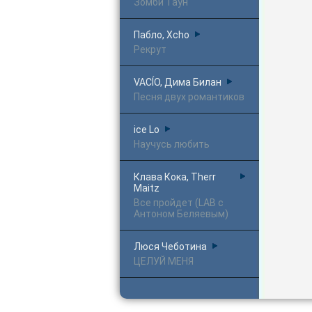
Зомби Таун
Пабло, Xcho
Рекрут
VACÍO, Дима Билан
Песня двух романтиков
ice Lo
Научусь любить
Клава Кока, Therr
Maitz
Все пройдет (LAB с
Антоном Беляевым)
Люся Чеботина
ЦЕЛУЙ МЕНЯ