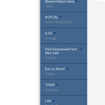
Ирина Кайратовна
Чина
ФОГЕЛЬ
ПАПА PAPAOUTAI
A.V.G
25 кадр
Глеб Калюжный feat.
Alan Galit
ТЕХНО
Баста, Ramil’
Удали
10AGE
Демоны
Lida