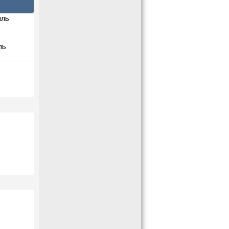
иль
ль