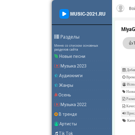
Во
MiyaG
Разделы
👍
Меню со списком основных
разделов сайта
Новые песни
Музыка 2023
Добав
Аудиокниги
Врем
Испол
Жанры
Назва
Осень
Разме
Музыка 2022
Качес
Прос
В тренде
Катег
Артисты
Tik Tok