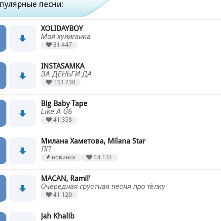
пулярные песни:
XOLIDAYBOY
Моя хулиганка
81 447
INSTASAMKA
ЗА ДЕНЬГИ ДА
133 738
Big Baby Tape
Like A G6
41 358
Милана Хаметова, Milana Star
ЛП
новинка
44 131
MACAN, Ramil'
Очередная грустная песня про тёлку
41 120
Jah Khalib