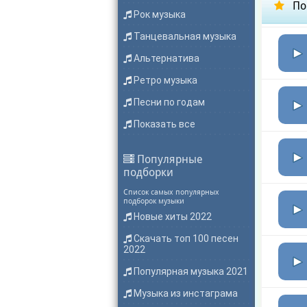
По
Рок музыка
Танцевальная музыка
Альтернатива
Ретро музыка
Песни по годам
Показать все
Популярные
подборки
Список самых популярных
подборок музыки
Новые хиты 2022
Скачать топ 100 песен
2022
Популярная музыка 2021
Музыка из инстаграма