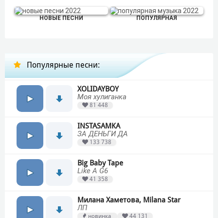
НОВЫЕ ПЕСНИ
ПОПУЛЯРНАЯ
Популярные песни:
XOLIDAYBOY
Моя хулиганка
81 448
INSTASAMKA
ЗА ДЕНЬГИ ДА
133 738
Big Baby Tape
Like A G6
41 358
Милана Хаметова, Milana Star
ЛП
новинка
44 131