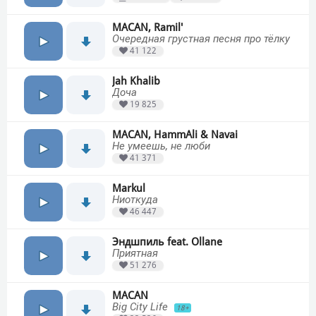
MACAN, Ramil'
Очередная грустная песня про тёлку
41 122
Jah Khalib
Доча
19 825
MACAN, HammAli & Navai
Не умеешь, не люби
41 371
Markul
Ниоткуда
46 447
Эндшпиль feat. Ollane
Приятная
51 276
MACAN
Big City Life
18+