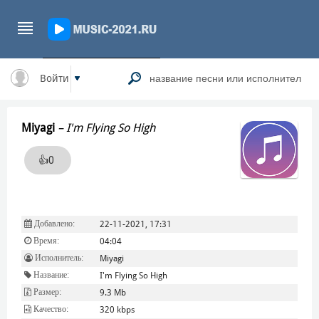
Войти
Miyagi
–
I'm Flying So High
👍
0
Добавлено:
22-11-2021, 17:31
Время:
04:04
Исполнитель:
Miyagi
Название:
I'm Flying So High
Размер:
9.3 Mb
Качество:
320 kbps