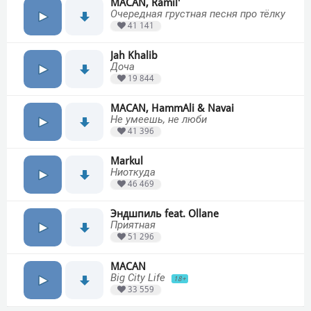
MACAN, Ramil'
Очередная грустная песня про тёлку
41 141
Jah Khalib
Доча
19 844
MACAN, HammAli & Navai
Не умеешь, не люби
41 396
Markul
Ниоткуда
46 469
Эндшпиль feat. Ollane
Приятная
51 296
MACAN
Big City Life
18+
33 559