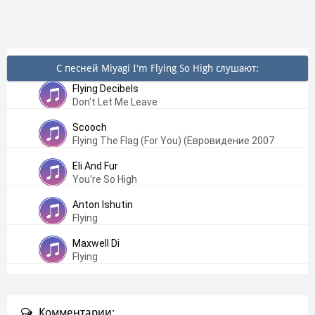
С песней Miyagi I'm Flying So High слушают:
Flying Decibels
Don't Let Me Leave
Scooch
Flying The Flag (For You) (Евровидение 2007
Великобритания)
Eli And Fur
You're So High
Anton Ishutin
Flying
Maxwell Di
Flying
Комментарии: