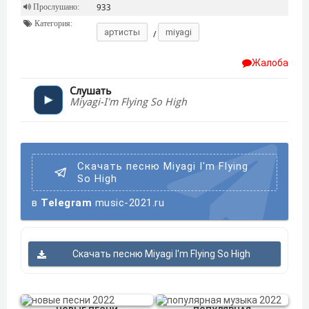
Прослушано:
933
Категория:
артисты
miyagi
/
Жалоба
Слушать
Miyagi-I'm Flying So High
Скачать песню Miyagi I'm Flying
So High
в
Telegram
music-2021.ru
Скачать песню Miyagi I'm Flying So High