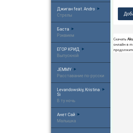
Джиган feat. Andro
Доб
Стрелы
Баста
Рэквием
Скачать
Aku
онлайн в m
ЕГОР КРИД
продолжит
Выпускной
JEMMY
Расставание по-русски
Levandowskiy, Kristina
Si
В ту ночь
Анет Сай
Малышка