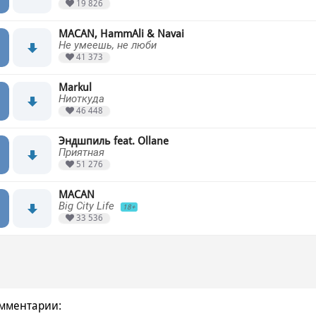
19 826
MACAN, HammAli & Navai
Не умеешь, не люби
41 373
Markul
Ниоткуда
46 448
Эндшпиль feat. Ollane
Приятная
51 276
MACAN
Big City Life
18+
33 536
мментарии: