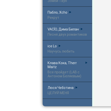
Зомби Таун
Пабло, Xcho
Рекрут
VACÍO, Дима Билан
Песня двух романтиков
ice Lo
Научусь любить
Клава Кока, Therr
Maitz
Все пройдет (LAB с
Антоном Беляевым)
Люся Чеботина
ЦЕЛУЙ МЕНЯ