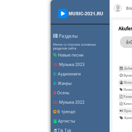
Во
Akufe
Разделы
👍
Меню со списком основных
разделов сайта
Новые песни
Музыка 2023
Добав
Аудиокниги
Врем
Испол
Жанры
Назва
Осень
Разме
Музыка 2022
Качес
Прос
В тренде
Катег
Артисты
Tik Tok