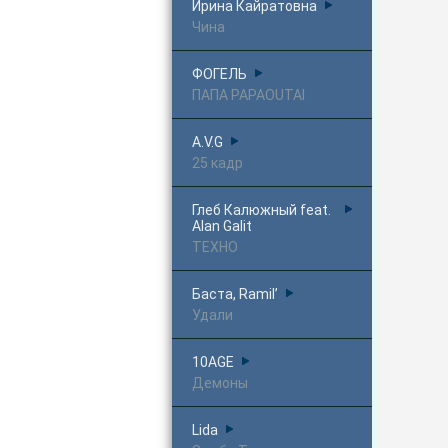
Ирина Кайратовна
Чина
ФОГЕЛЬ
ПАПА PAPAOUTAI
A.V.G
25 кадр
Глеб Калюжный feat.
Alan Galit
ТЕХНО
Баста, Ramil’
Удали
10AGE
Демоны
Lida