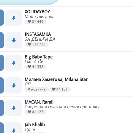
XOLIDAYBOY
Моя хулиганка
81 449
INSTASAMKA
ЗА ДЕНЬГИ ДА
133 738
Big Baby Tape
Like A G6
41 358
Милана Хаметова, Milana Star
ЛП
новинка
44 131
MACAN, Ramil'
Очередная грустная песня про тёлку
41 122
Jah Khalib
Доча