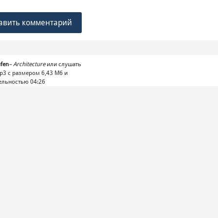
авить комментарий
fen
–
Architecture
или слушать
p3 с размером 6,43 Mб и
ельностью 04:26