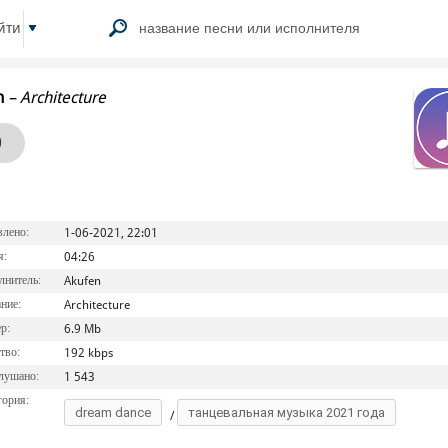
йти
n
–
Architecture
0
лено:
1-06-2021, 22:01
я:
04:26
нитель:
Akufen
ние:
Architecture
р:
6.9 Mb
тво:
192 kbps
лушано:
1 543
ория:
dream dance
танцевальная музыка 2021 года
/