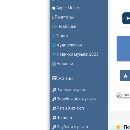
Apple Music
Рингтоны
Подборки
Радио
Аудиосказки
Новинки музыки 2023
Новости
Жанры
Русская музыка
Зарубежная музыка
Рэп и Хип-Хоп
Шансон
Клубная музыка
По