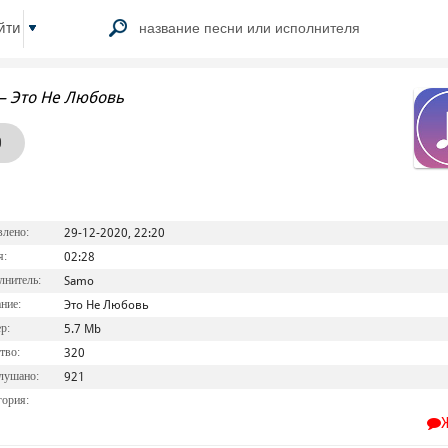
йти
–
Это Не Любовь
0
лено:
29-12-2020, 22:20
я:
02:28
нитель:
Samo
ние:
Это Не Любовь
р:
5.7 Mb
тво:
320
лушано:
921
ория: