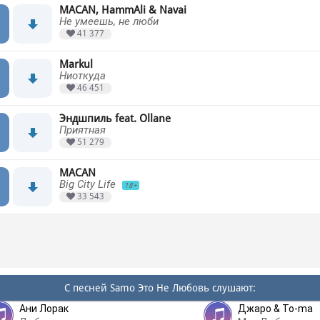
MACAN, HammAli & Navai
Не умеешь, не люби
41 377
Markul
Ниоткуда
46 451
Эндшпиль feat. Ollane
Приятная
51 279
MACAN
Big City Life
18+
33 543
С песней Samo Это Не Любовь слушают:
Ани Лорак
Джаро & To-ma