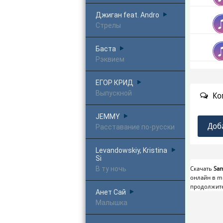
Джиган feat. Andro
Стрелы
Баста
Рэквием
ЕГОР КРИД
Выпускной
Ко
JEMMY
Доб
Расставание по-русски
Levandowskiy, Kristina
Si
В ту ночь
Скачать
Sa
онлайн в m
продолжит
Анет Сай
Малышка