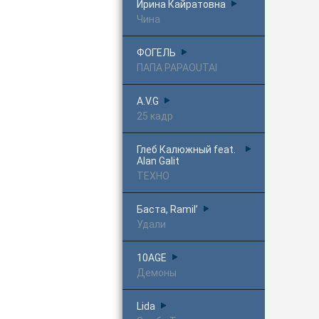
Ирина Кайратовна
Чина
ФОГЕЛЬ
ПАПА PAPAOUTAI
A.V.G
25 кадр
Глеб Калюжный feat.
Alan Galit
ТЕХНО
Баста, Ramil’
Удали
10AGE
Демоны
Lida