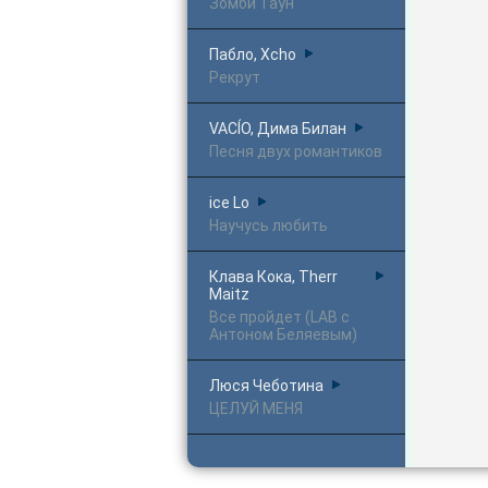
Зомби Таун
Пабло, Xcho
Рекрут
VACÍO, Дима Билан
Песня двух романтиков
ice Lo
Научусь любить
Клава Кока, Therr
Maitz
Все пройдет (LAB с
Антоном Беляевым)
Люся Чеботина
ЦЕЛУЙ МЕНЯ