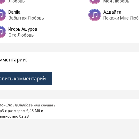
Любовь
Моя Любовь
Danila
Адвайта
Забытая Любовь
Покажи Мне Люб
Игорь Ашуров
Это Любовь
мментарии:
авить комментарий
mo
–
Это Не Любовь
или слушать
p3 с размером 6,43 Mб и
ельностью 02:28