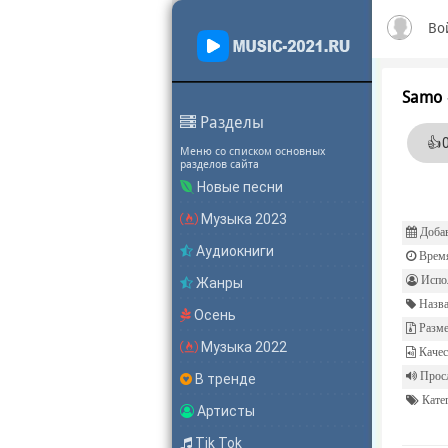
Во
Samo
Разделы
👍
Меню со списком основных
разделов сайта
Новые песни
Музыка 2023
Добав
Аудиокниги
Врем
Испол
Жанры
Назва
Осень
Разме
Музыка 2022
Качес
Прос
В тренде
Катег
Артисты
Tik Tok