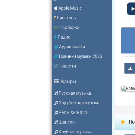
Apple Music
Рингтоны
Подборки
Радио
Аудиосказки
Новинки музыки 2023
Новости
Жанры
Русская музыка
Зарубежная музыка
Рэп и Хип-Хоп
По
Шансон
Клубная музыка