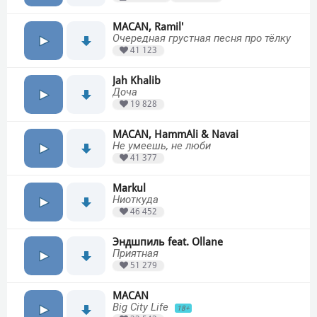
MACAN, Ramil'
Очередная грустная песня про тёлку
41 123
Jah Khalib
Доча
19 828
MACAN, HammAli & Navai
Не умеешь, не люби
41 377
Markul
Ниоткуда
46 452
Эндшпиль feat. Ollane
Приятная
51 279
MACAN
Big City Life
18+