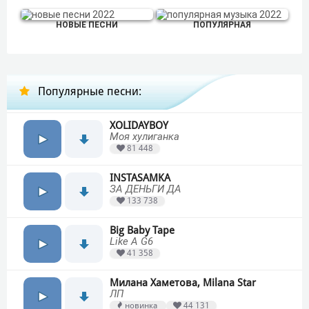
НОВЫЕ ПЕСНИ
ПОПУЛЯРНАЯ
Популярные песни:
XOLIDAYBOY
Моя хулиганка
81 448
INSTASAMKA
ЗА ДЕНЬГИ ДА
133 738
Big Baby Tape
Like A G6
41 358
Милана Хаметова, Milana Star
ЛП
новинка
44 131