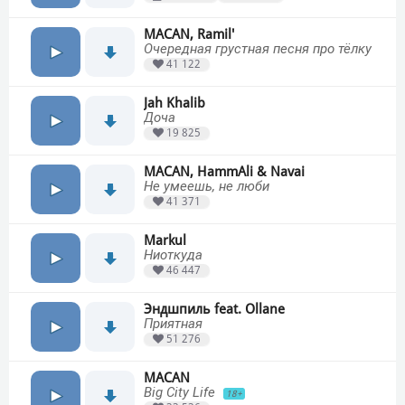
MACAN, Ramil'
Очередная грустная песня про тёлку
41 122
Jah Khalib
Доча
19 825
MACAN, HammAli & Navai
Не умеешь, не люби
41 371
Markul
Ниоткуда
46 447
Эндшпиль feat. Ollane
Приятная
51 276
MACAN
Big City Life
18+